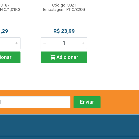
 3187
Código: 8021
Código: 80
N C/1,01KG
Embalagem: PT C/320G
Embalagem: PT
,29
R$ 23,99
R$ 23,9
ionar
Adicionar
Adicio