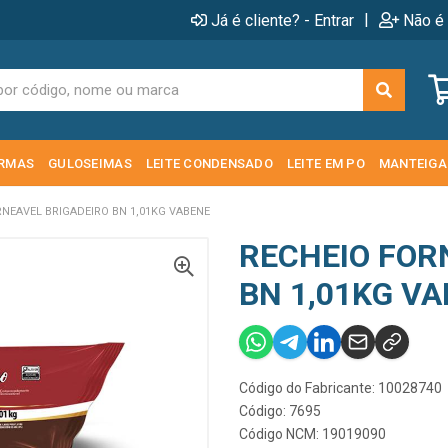
|
Já é cliente? - Entrar
Não é 
RMAS
GULOSEIMAS
LEITE CONDENSADO
LEITE EM PO
MANTEIGA
RNEAVEL BRIGADEIRO BN 1,01KG VABENE
RECHEIO FOR
BN 1,01KG V
Código do Fabricante: 10028740
Código: 7695
Código NCM: 19019090