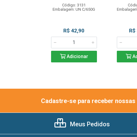
Código: 3131
Códi
ódigo: 8022
Embalagem: UN C/650G
Embalagem
gem: PT C/320G
R$ 23,99
R$ 42,90
R$
Adicionar
Adicionar
Ad
Cadastre-se para receber nossas 
Meus Pedidos