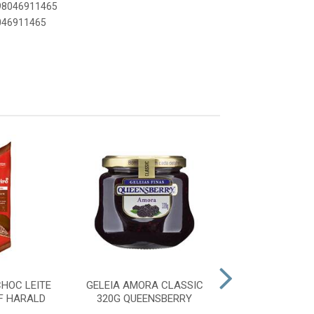
898046911465
8046911465
HOC LEITE
GELEIA AMORA CLASSIC
GELEIA DAM
F HARALD
320G QUEENSBERRY
CLASSIC 3
QUEENSBE