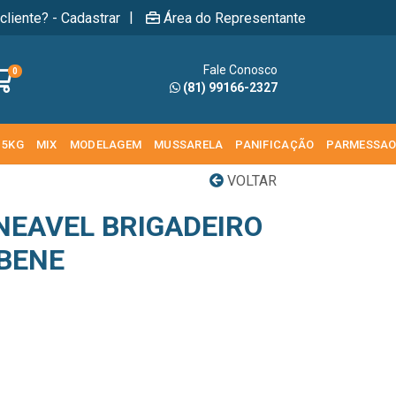
|
cliente? - Cadastrar
Área do Representante
Fale Conosco
0
(81) 99166-2327
 5KG
MIX
MODELAGEM
MUSSARELA
PANIFICAÇÃO
PARMESSA
VOLTAR
NEAVEL BRIGADEIRO
ABENE