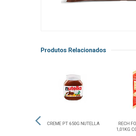
Produtos Relacionados
EIA DAMASCO
CREME PT 650G NUTELLA
RECH F
ASSIC 320G
1,01KG 
EENSBERRY