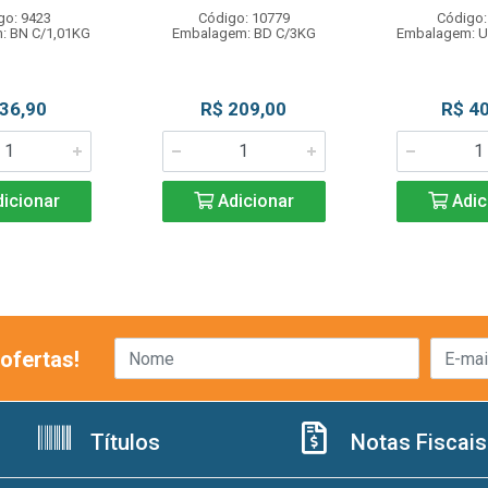
go: 9423
Código: 10779
Código:
: BN C/1,01KG
Embalagem: BD C/3KG
Embalagem: U
 36,90
R$ 209,00
R$ 40
icionar
Adicionar
Adic
ofertas!
Títulos
Notas Fiscais