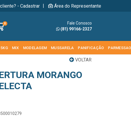
|
cliente? - Cadastrar
Área do Representante
Fale Conosco
0
(81) 99166-2327
 5KG
MIX
MODELAGEM
MUSSARELA
PANIFICAÇÃO
PARMESSA
VOLTAR
BERTURA MORANGO
SELECTA
58500010279