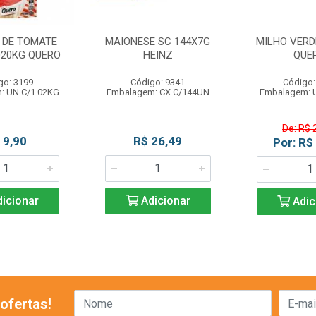
 DE TOMATE
MAIONESE SC 144X7G
MILHO VERDE
020KG QUERO
HEINZ
QUE
go: 3199
Código: 9341
Código:
: UN C/1.02KG
Embalagem: CX C/144UN
Embalagem: 
De: R$ 
 9,90
R$ 26,49
Por: R$
icionar
Adicionar
Adic
ofertas!