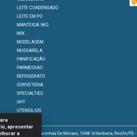
LEITE CONDENSADO
LEITE EM PO
MANTEIGA 5KG
MIX
MODELAGEM
MUSSARELA
PANIFICAÇÃO
PARMESSAO
REFRIGERATO
SORVETERIA
SPECIALTIES
UHT
UTENSILIOS
para
io, apresentar
elhorar a
venida Marechal Mascarenhas De Moraes, 1048- Imbiribeira, Recife/PE