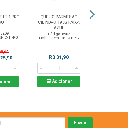
 LT 1,7KG
QUEIJO PARMESAO
LEITE DE COCO
RO
CILINDRO 195G FAIXA
DO VAL
AZUL
 3209
Código: 11
Código: 8902
UN C/1.7KG
Embalagem: U
Embalagem: UN C/195G
28,90
R$ 31,90
R$ 18,5
 25,90
Adicionar
Adicio
ionar