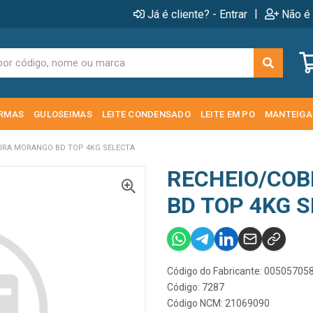
|
Já é cliente? - Entrar
Não é 
RMAS
GULOSEIMAS
LEITE CONDENSADO
LEITE EM PO
MANTEIGA
URA MORANGO BD TOP 4KG SELECTA
RECHEIO/CO
BD TOP 4KG 
Código do Fabricante: 0050570
Código: 7287
Código NCM: 21069090