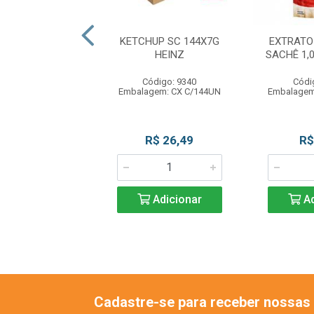
E COCO 1L COCO
KETCHUP SC 144X7G
EXTRATO
DO VALE
HEINZ
SACHÊ 1,
digo: 11931
Código: 9340
Códi
agem: UN C/1L
Embalagem: CX C/144UN
Embalagem
R$ 18,50
R$ 26,49
R$
Adicionar
Adicionar
Ad
Cadastre-se para receber nossas 