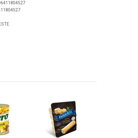
896411804527
6411804527
ESTE