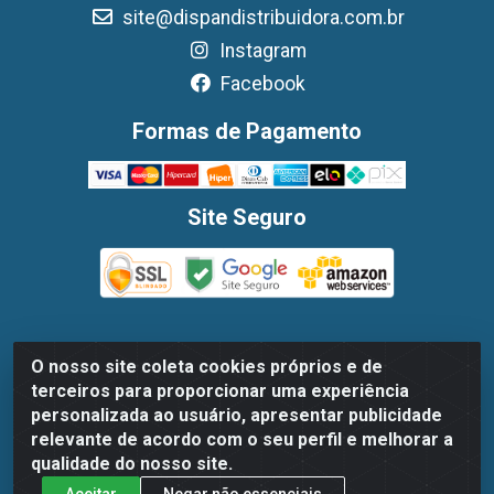
site@dispandistribuidora.com.br
Instagram
Facebook
Formas de Pagamento
Site Seguro
O nosso site coleta cookies próprios e de
Dispan Distribuidora de Alimentos LTDA - Avenida
terceiros para proporcionar uma experiência
Marechal Mascarenhas De Moraes, 1048- Imbiribeira,
personalizada ao usuário, apresentar publicidade
Recife/PE - CEP 51.170-000 - CNPJ 30.779.584/0003-78
relevante de acordo com o seu perfil e melhorar a
qualidade do nosso site.
Aceitar
Negar não essenciais