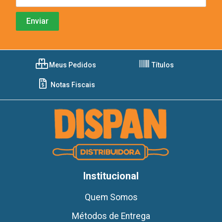
Meus Pedidos
Títulos
Notas Fiscais
Institucional
Quem Somos
Métodos de Entrega