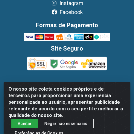
Instagram
Facebook
Formas de Pagamento
Site Seguro
O nosso site coleta cookies próprios e de
Dispan Distribuidora de Alimentos LTDA - Avenida
terceiros para proporcionar uma experiência
Marechal Mascarenhas De Moraes, 1048- Imbiribeira,
personalizada ao usuário, apresentar publicidade
Recife/PE - CEP 51.170-000 - CNPJ 30.779.584/0003-78
relevante de acordo com o seu perfil e melhorar a
qualidade do nosso site.
Aceitar
Negar não essenciais
Preferências de Cookies