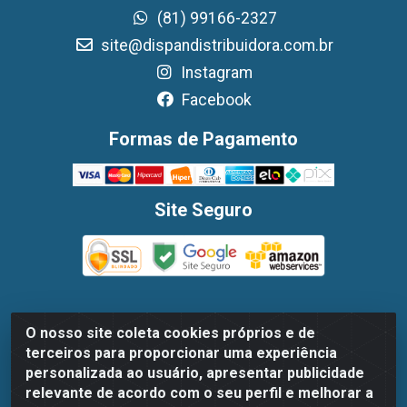
(81) 99166-2327
site@dispandistribuidora.com.br
Instagram
Facebook
Formas de Pagamento
Site Seguro
O nosso site coleta cookies próprios e de
Dispan Distribuidora de Alimentos LTDA - Avenida
terceiros para proporcionar uma experiência
Marechal Mascarenhas De Moraes, 1048- Imbiribeira,
personalizada ao usuário, apresentar publicidade
Recife/PE - CEP 51.170-000 - CNPJ 30.779.584/0003-78
relevante de acordo com o seu perfil e melhorar a