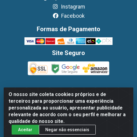
Instagram
Facebook
Formas de Pagamento
Site Seguro
O nosso site coleta cookies próprios e de
Dispan Distribuidora de Alimentos LTDA - Avenida
terceiros para proporcionar uma experiência
Marechal Mascarenhas De Moraes, 1048- Imbiribeira,
personalizada ao usuário, apresentar publicidade
Recife/PE - CEP 51.170-000 - CNPJ 30.779.584/0003-78
relevante de acordo com o seu perfil e melhorar a
qualidade do nosso site.
Aceitar
Negar não essenciais