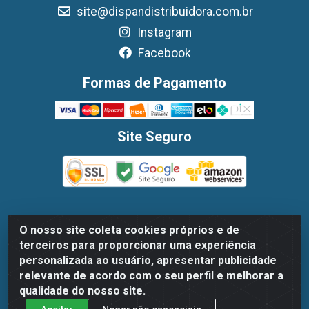
site@dispandistribuidora.com.br
Instagram
Facebook
Formas de Pagamento
Site Seguro
O nosso site coleta cookies próprios e de
Dispan Distribuidora de Alimentos LTDA - Avenida
terceiros para proporcionar uma experiência
Marechal Mascarenhas De Moraes, 1048- Imbiribeira,
personalizada ao usuário, apresentar publicidade
Recife/PE - CEP 51.170-000 - CNPJ 30.779.584/0003-78
relevante de acordo com o seu perfil e melhorar a
qualidade do nosso site.