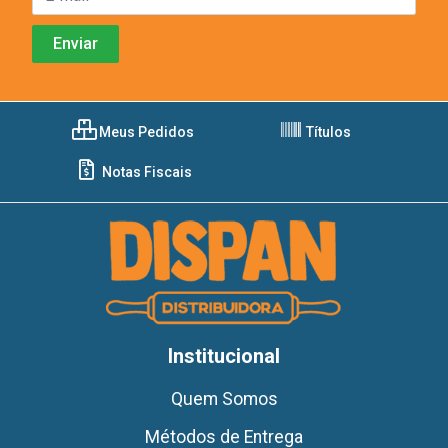
Meus Pedidos
Títulos
Notas Fiscais
Institucional
Quem Somos
Métodos de Entrega