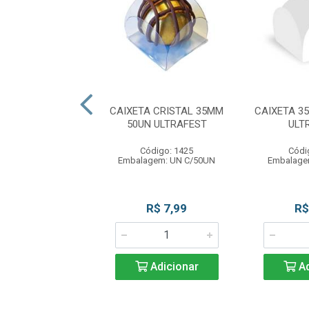
VO DE CORAC
CAIXETA CRISTAL 35MM
CAIXETA 3
UNIT 200G KRAFT
50UN ULTRAFEST
ULT
ódigo: 5443
Código: 1425
Códi
agem: PC C/10
Embalagem: UN C/50UN
Embalage
R$ 22,90
R$ 7,99
R$
Adicionar
Adicionar
Ad