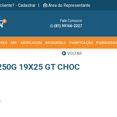
|
cliente? - Cadastrar
Área do Representante
Fale Conosco
0
(81) 99166-2327
 5KG
MIX
MODELAGEM
MUSSARELA
PANIFICAÇÃO
PARMESSA
VOLTAR
250G 19X25 GT CHOC
0