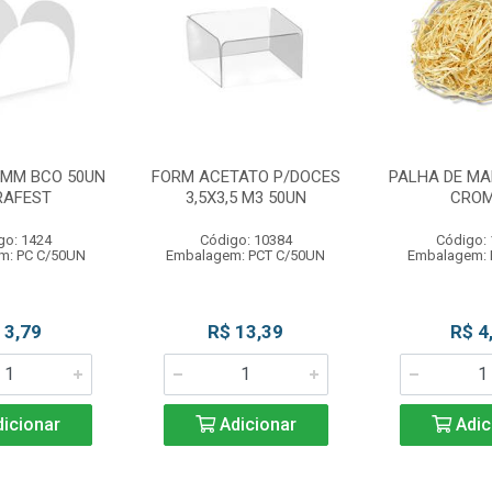
5MM BCO 50UN
FORM ACETATO P/DOCES
PALHA DE MA
RAFEST
3,5X3,5 M3 50UN
CRO
go: 1424
Código: 10384
Código:
m: PC C/50UN
Embalagem: PCT C/50UN
Embalagem: 
 3,79
R$ 13,39
R$ 4
icionar
Adicionar
Adic