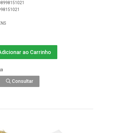
908998151021
8998151021
ENS
dicionar ao Carrinho
ga
Consultar