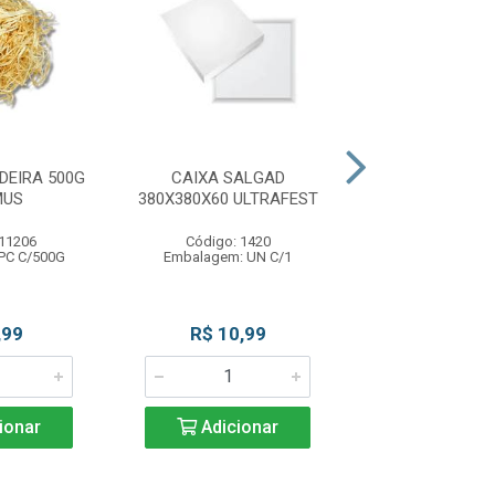
DEIRA 500G
CAIXA SALGAD
CX OVO DE 
MUS
380X380X60 ULTRAFEST
COLHER UNIT 20
 11206
Código: 1420
Código: 54
PC C/500G
Embalagem: UN C/1
Embalagem: P
,99
R$ 10,99
R$ 22,9
ionar
Adicionar
Adicio