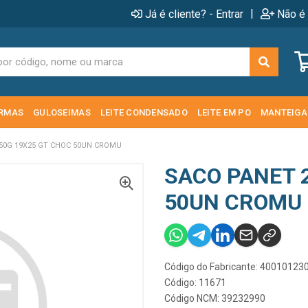
|
Já é cliente? - Entrar
Não é 
RMAS
GULOSEIMAS
LEITE CONDENSADO
LEITE EM PO
MANTEIGA
50G 19X25 GT CHOC 50UN CROMU
SACO PANET 
50UN CROMU
Código do Fabricante: 40010123
Código: 11671
Código NCM: 39232990