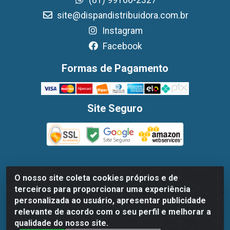
(81) 99166-2327
site@dispandistribuidora.com.br
Instagram
Facebook
Formas de Pagamento
Site Seguro
O nosso site coleta cookies próprios e de
Dispan Distribuidora de Alimentos LTDA - Avenida
terceiros para proporcionar uma experiência
Marechal Mascarenhas De Moraes, 1048- Imbiribeira,
personalizada ao usuário, apresentar publicidade
Recife/PE - CEP 51.170-000 - CNPJ 30.779.584/0003-78
relevante de acordo com o seu perfil e melhorar a
qualidade do nosso site.