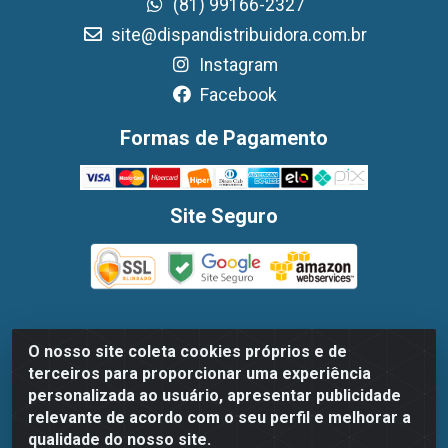
(81) 99166-2327
site@dispandistribuidora.com.br
Instagram
Facebook
Formas de Pagamento
Site Seguro
O nosso site coleta cookies próprios e de
Dispan Distribuidora de Alimentos LTDA - Avenida
terceiros para proporcionar uma experiência
Marechal Mascarenhas De Moraes, 1048- Imbiribeira,
personalizada ao usuário, apresentar publicidade
Recife/PE - CEP 51.170-000 - CNPJ 30.779.584/0003-78
relevante de acordo com o seu perfil e melhorar a
qualidade do nosso site.