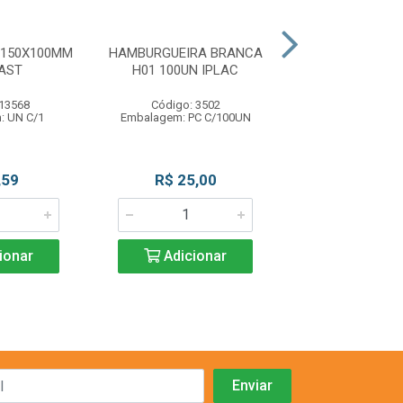
 150X100MM
HAMBURGUEIRA BRANCA
TAMPA PARA M
AST
H01 100UN IPLAC
32-50-60-65 B
IPLAC
 13568
Código: 3502
Código: 35
: UN C/1
Embalagem: PC C/100UN
Embalagem: PC 
,59
R$ 25,00
R$ 25,0
ionar
Adicionar
Adicio