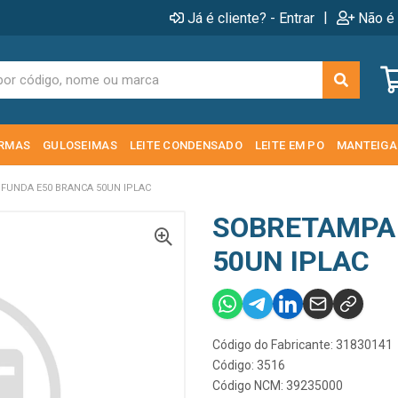
|
Já é cliente? - Entrar
Não é 
RMAS
GULOSEIMAS
LEITE CONDENSADO
LEITE EM PO
MANTEIGA
FUNDA E50 BRANCA 50UN IPLAC
SOBRETAMPA
50UN IPLAC
Código do Fabricante: 31830141
Código: 3516
Código NCM: 39235000