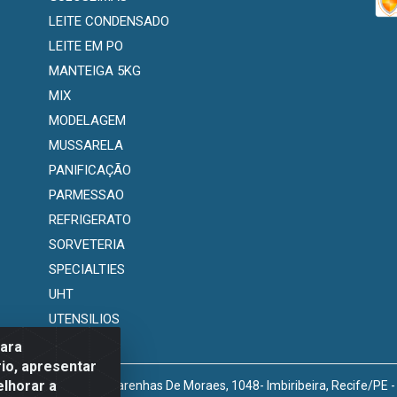
LEITE CONDENSADO
LEITE EM PO
MANTEIGA 5KG
MIX
MODELAGEM
MUSSARELA
PANIFICAÇÃO
PARMESSAO
REFRIGERATO
SORVETERIA
SPECIALTIES
UHT
UTENSILIOS
para
io, apresentar
elhorar a
venida Marechal Mascarenhas De Moraes, 1048- Imbiribeira, Recife/PE