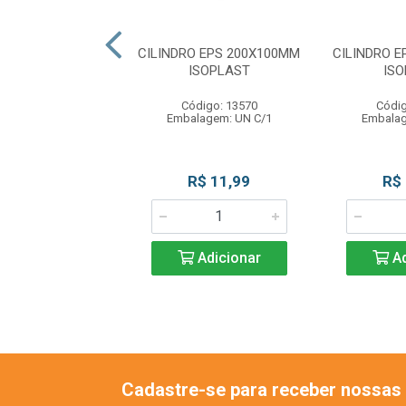
 PARA MARMITA
CILINDRO EPS 200X100MM
CILINDRO 
0-65 BCA 100UN
ISOPLAST
IS
IPLAC
Código: 13570
Códig
ódigo: 3542
Embalagem: UN C/1
Embalag
gem: PC C/100UN
R$ 25,00
R$ 11,99
R$
Adicionar
Adicionar
Ad
Cadastre-se para receber nossas 