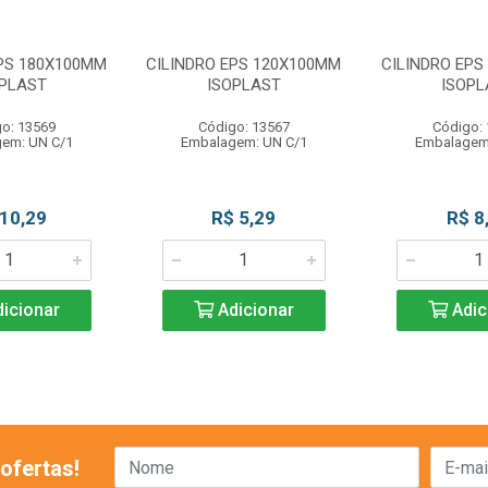
EPS 180X100MM
CILINDRO EPS 120X100MM
CILINDRO EPS
OPLAST
ISOPLAST
ISOPL
o: 13569
Código: 13567
Código:
em: UN C/1
Embalagem: UN C/1
Embalagem
 10,29
R$ 5,29
R$ 8
icionar
Adicionar
Adic
ofertas!