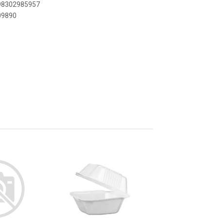
898302985957
109890