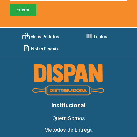
Meus Pedidos
Títulos
Notas Fiscais
Institucional
Quem Somos
Métodos de Entrega