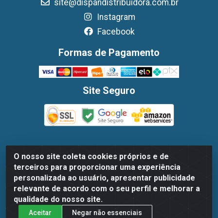
site@dispandistribuidora.com.br
Instagram
Facebook
Formas de Pagamento
Site Seguro
O nosso site coleta cookies próprios e de
Dispan Distribuidora de Alimentos LTDA - Avenida
terceiros para proporcionar uma experiência
Marechal Mascarenhas De Moraes, 1048- Imbiribeira,
personalizada ao usuário, apresentar publicidade
Recife/PE - CEP 51.170-000 - CNPJ 30.779.584/0003-78
relevante de acordo com o seu perfil e melhorar a
qualidade do nosso site.
Aceitar
Negar não essenciais