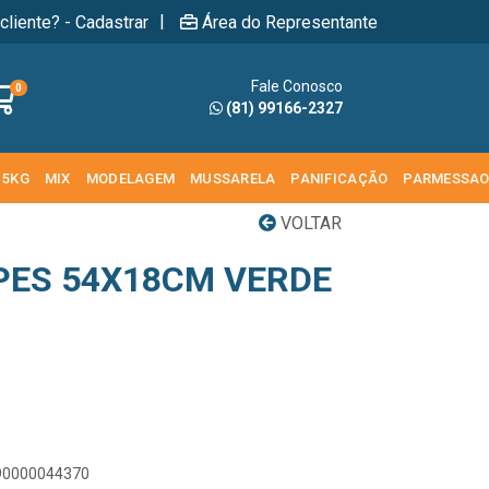
|
cliente? - Cadastrar
Área do Representante
Fale Conosco
0
(81) 99166-2327
 5KG
MIX
MODELAGEM
MUSSARELA
PANIFICAÇÃO
PARMESSA
VOLTAR
 PES 54X18CM VERDE
890000044370