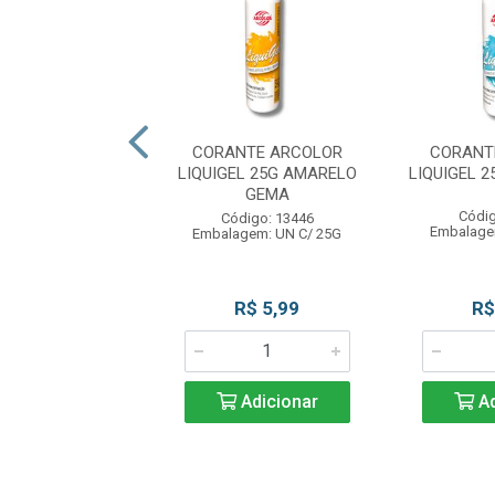
NTE ARCOLOR
CORANTE ARCOLOR
CORANT
EL 25G LARANJA
LIQUIGEL 25G AMARELO
LIQUIGEL 
GEMA
digo: 13453
Códig
Código: 13446
agem: UN C/25G
Embalage
Embalagem: UN C/ 25G
R$ 5,99
R$ 5,99
R$
Adicionar
Adicionar
Ad