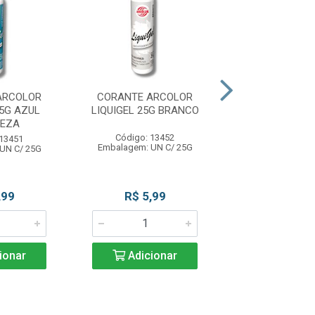
ARCOLOR
CORANTE ARCOLOR
CORANTE AR
25G AZUL
LIQUIGEL 25G BRANCO
LIQUIGEL 25G 
UEZA
Código: 13452
Código: 13
 13451
Embalagem: UN C/ 25G
Embalagem: UN
UN C/ 25G
,99
R$ 5,99
R$ 5,9
ionar
Adicionar
Adicio