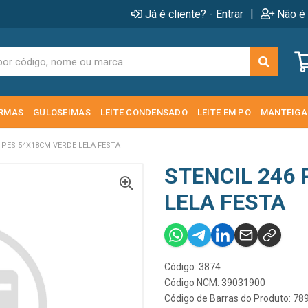
|
Já é cliente? - Entrar
Não é 
RMAS
GULOSEIMAS
LEITE CONDENSADO
LEITE EM PO
MANTEIGA
6 PES 54X18CM VERDE LELA FESTA
STENCIL 246
LELA FESTA
Código: 3874
Código NCM: 39031900
Código de Barras do Produto: 7