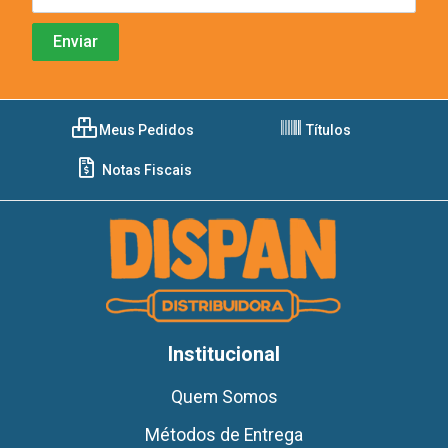
Meus Pedidos
Títulos
Notas Fiscais
Institucional
Quem Somos
Métodos de Entrega