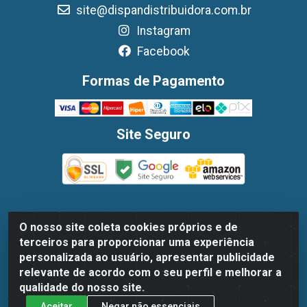
site@dispandistribuidora.com.br
Instagram
Facebook
Formas de Pagamento
Site Seguro
O nosso site coleta cookies próprios e de
Dispan Distribuidora de Alimentos LTDA - Avenida
terceiros para proporcionar uma experiência
Marechal Mascarenhas De Moraes, 1048- Imbiribeira,
personalizada ao usuário, apresentar publicidade
Recife/PE - CEP 51.170-000 - CNPJ 30.779.584/0003-78
relevante de acordo com o seu perfil e melhorar a
qualidade do nosso site.
Aceitar
Negar não essenciais