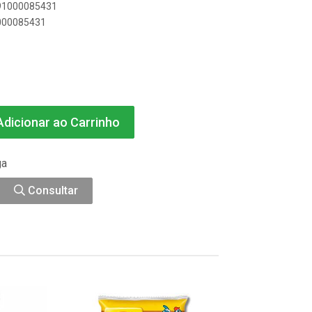
891000085431
1000085431
dicionar ao Carrinho
ga
Consultar