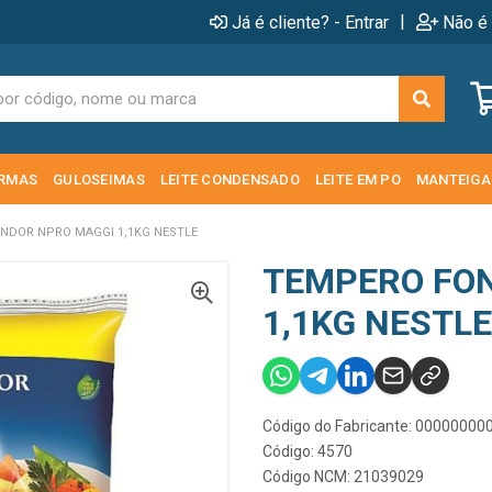
|
Já é cliente? - Entrar
Não é 
RMAS
GULOSEIMAS
LEITE CONDENSADO
LEITE EM PO
MANTEIGA
NDOR NPRO MAGGI 1,1KG NESTLE
TEMPERO FO
1,1KG NESTLE
Código do Fabricante: 0000000
Código: 4570
Código NCM: 21039029