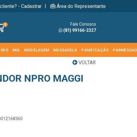
|
cliente? - Cadastrar
Área do Representante
Fale Conosco
0
(81) 99166-2327
 5KG
MIX
MODELAGEM
MUSSARELA
PANIFICAÇÃO
PARMESSA
VOLTAR
NDOR NPRO MAGGI
00012168360