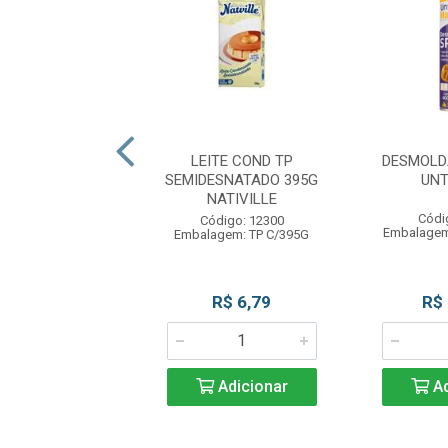
LDANTE SOLTA
LEITE COND TP
DESMOLD
L 400ML MAGO
SEMIDESNATADO 395G
UNT
NATIVILLE
ódigo: 4298
Códi
Código: 12300
gem: UN C/400ML
Embalagem
Embalagem: TP C/395G
R$ 29,90
R$ 6,79
R$
Adicionar
Adicionar
Ad