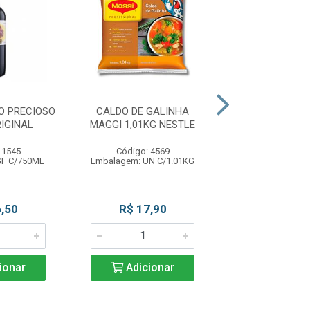
O PRECIOSO
CALDO DE GALINHA
DESMOLDANTE
IGINAL
MAGGI 1,01KG NESTLE
FACIL 400ML
 1545
Código: 4569
Código: 42
GF C/750ML
Embalagem: UN C/1.01KG
Embalagem: UN 
,50
R$ 17,90
R$ 29,9
ionar
Adicionar
Adicio