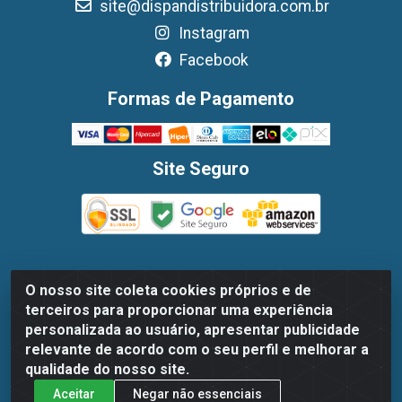
site@dispandistribuidora.com.br
Instagram
Facebook
Formas de Pagamento
Site Seguro
O nosso site coleta cookies próprios e de
Dispan Distribuidora de Alimentos LTDA - Avenida
terceiros para proporcionar uma experiência
Marechal Mascarenhas De Moraes, 1048- Imbiribeira,
personalizada ao usuário, apresentar publicidade
Recife/PE - CEP 51.170-000 - CNPJ 30.779.584/0003-78
relevante de acordo com o seu perfil e melhorar a
qualidade do nosso site.
Aceitar
Negar não essenciais