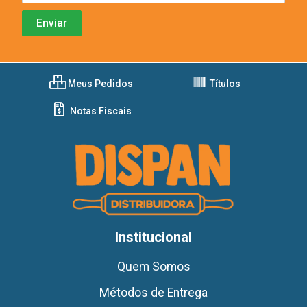
Meus Pedidos
Títulos
Notas Fiscais
Institucional
Quem Somos
Métodos de Entrega