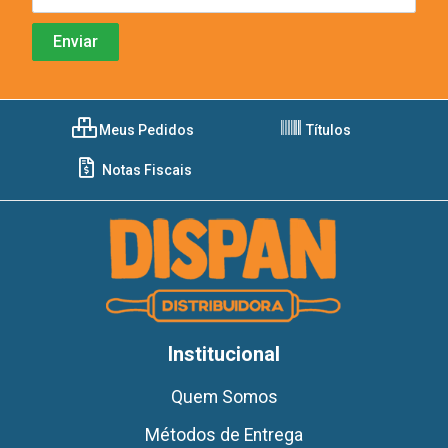
Meus Pedidos
Títulos
Notas Fiscais
Institucional
Quem Somos
Métodos de Entrega