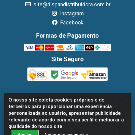
site@dispandistribuidora.com.br
Instagram
Facebook
Formas de Pagamento
Site Seguro
O nosso site coleta cookies próprios e de
Dispan Distribuidora de Alimentos LTDA - Avenida
terceiros para proporcionar uma experiência
Marechal Mascarenhas De Moraes, 1048- Imbiribeira,
personalizada ao usuário, apresentar publicidade
Recife/PE - CEP 51.170-000 - CNPJ 30.779.584/0003-78
relevante de acordo com o seu perfil e melhorar a
qualidade do nosso site.
Aceitar
Negar não essenciais