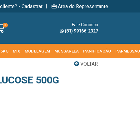
|
cliente? - Cadastrar
Área do Representante
Fale Conosco
0
(81) 99166-2327
 5KG
MIX
MODELAGEM
MUSSARELA
PANIFICAÇÃO
PARMESSA
VOLTAR
LUCOSE 500G