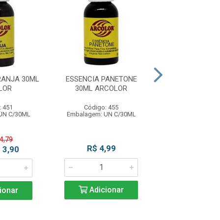
RANJA 30ML
ESSENCIA PANETONE
ESSENCIA ALIM
LOR
30ML ARCOLOR
COCO 30ML A
: 451
Código: 455
Código: 4
UN C/30ML
Embalagem: UN C/30ML
Embalagem: UN
 4,79
De: R$ 4,
R$ 4,99
 3,90
Por: R$ 3
Adicionar
ionar
Adicio