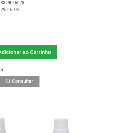
898329016078
8329016078
dicionar ao Carrinho
ga
Consultar
% PROMOÇÃO