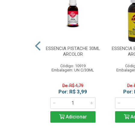
IA ALIMENTICIA
ESSENCIA PISTACHE 30ML
ESSENCIA
30ML ARCOLOR
ARCOLOR
AR
ódigo: 461
Código: 10919
Códig
gem: UN C/30ML
Embalagem: UN C/30ML
Embalage
e: R$ 4,79
De: R$ 4,79
De: 
r: R$ 3,99
Por: R$ 3,99
Por:
Adicionar
Adicionar
Ad