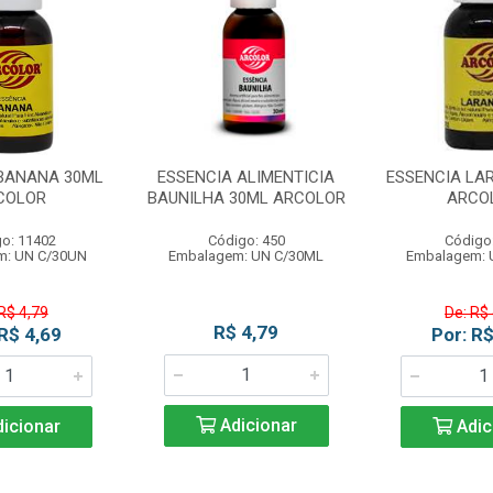
 BANANA 30ML
ESSENCIA ALIMENTICIA
ESSENCIA LA
COLOR
BAUNILHA 30ML ARCOLOR
ARCO
o: 11402
Código: 450
Código
m: UN C/30UN
Embalagem: UN C/30ML
Embalagem: 
R$ 4,79
De: R$
R$ 4,79
 R$ 4,69
Por: R$
Adicionar
icionar
Adic