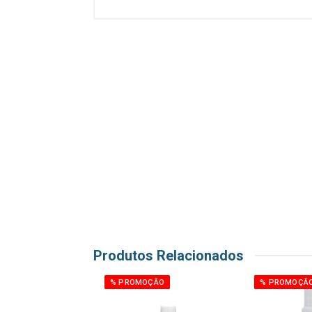
Produtos Relacionados
ÇÃO
% PROMOÇÃO
% PROMOÇÃ