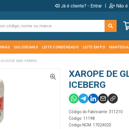
|
Já é cliente? - Entrar
Não é 
RMAS
GULOSEIMAS
LEITE CONDENSADO
LEITE EM PO
MANTEIGA
 GLUCOSE 500G ICEBERG
XAROPE DE G
ICEBERG
Código do Fabricante: 311210
Código: 11198
Código NCM: 17024020