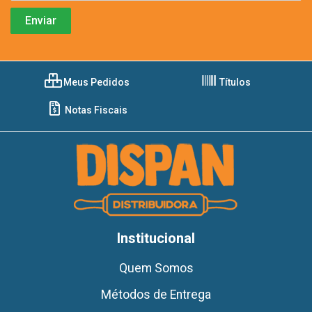
Meus Pedidos
Títulos
Notas Fiscais
Institucional
Quem Somos
Métodos de Entrega