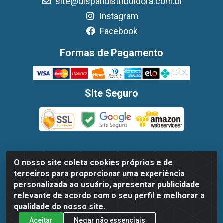
site@dispandistribuidora.com.br
Instagram
Facebook
Formas de Pagamento
Site Seguro
O nosso site coleta cookies próprios e de
Dispan Distribuidora de Alimentos LTDA - Avenida Marechal
terceiros para proporcionar uma experiência
Mascarenhas De Moraes, 1048- Imbiribeira, Recife/PE - CEP
personalizada ao usuário, apresentar publicidade
51.170-000 - CNPJ 30.779.584/0003-78
relevante de acordo com o seu perfil e melhorar a
qualidade do nosso site.
Aceitar
Negar não essenciais