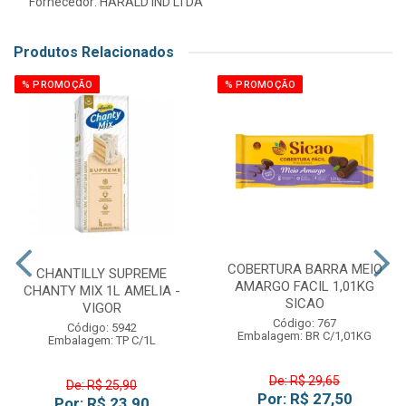
Fornecedor:
HARALD IND LTDA
Produtos Relacionados
% PROMOÇÃO
% PROMOÇÃO
COBERTURA BARRA MEIO
CHANTILLY SUPREME
AMARGO FACIL 1,01KG
CHANTY MIX 1L AMELIA -
SICAO
VIGOR
Código: 767
Código: 5942
Embalagem: BR C/1,01KG
Embalagem: TP C/1L
De: R$ 29,65
De: R$ 25,90
Por: R$ 27,50
Por: R$ 23,90