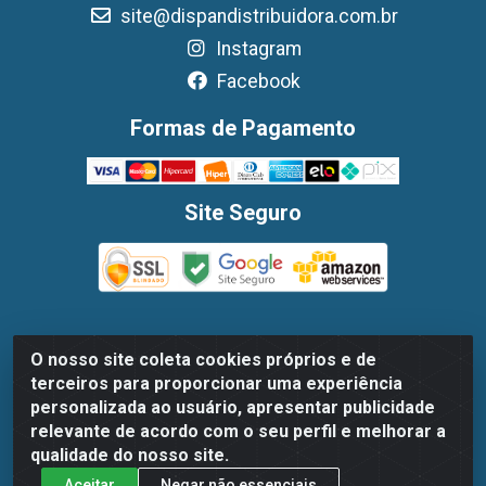
site@dispandistribuidora.com.br
Instagram
Facebook
Formas de Pagamento
Site Seguro
O nosso site coleta cookies próprios e de
Dispan Distribuidora de Alimentos LTDA - Avenida
terceiros para proporcionar uma experiência
Marechal Mascarenhas De Moraes, 1048- Imbiribeira,
personalizada ao usuário, apresentar publicidade
Recife/PE - CEP 51.170-000 - CNPJ 30.779.584/0003-78
relevante de acordo com o seu perfil e melhorar a
qualidade do nosso site.
Aceitar
Negar não essenciais