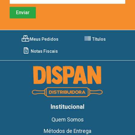
Meus Pedidos
Títulos
Notas Fiscais
Institucional
Quem Somos
Métodos de Entrega