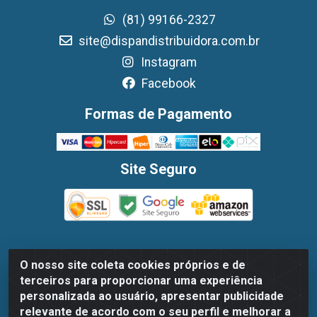
(81) 99166-2327
site@dispandistribuidora.com.br
Instagram
Facebook
Formas de Pagamento
Site Seguro
O nosso site coleta cookies próprios e de
Dispan Distribuidora de Alimentos LTDA - Avenida
terceiros para proporcionar uma experiência
Marechal Mascarenhas De Moraes, 1048- Imbiribeira,
personalizada ao usuário, apresentar publicidade
Recife/PE - CEP 51.170-000 - CNPJ 30.779.584/0003-78
relevante de acordo com o seu perfil e melhorar a