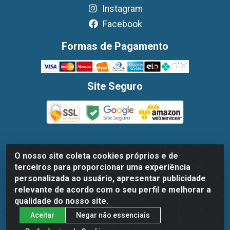
Instagram
Facebook
Formas de Pagamento
Site Seguro
O nosso site coleta cookies próprios e de
Dispan Distribuidora de Alimentos LTDA - Avenida
terceiros para proporcionar uma experiência
Marechal Mascarenhas De Moraes, 1048- Imbiribeira,
personalizada ao usuário, apresentar publicidade
Recife/PE - CEP 51.170-000 - CNPJ 30.779.584/0003-78
relevante de acordo com o seu perfil e melhorar a
qualidade do nosso site.
Aceitar
Negar não essenciais