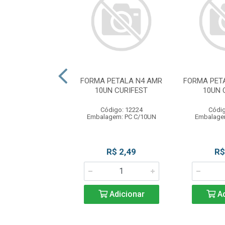
PETALA N4 LRJ
FORMA PETALA N4 AMR
FORMA PET
N CURIFEST
10UN CURIFEST
10UN 
digo: 12230
Código: 12224
Códig
gem: PC C/10UN
Embalagem: PC C/10UN
Embalage
R$ 2,49
R$ 2,49
R$
Adicionar
Adicionar
Ad