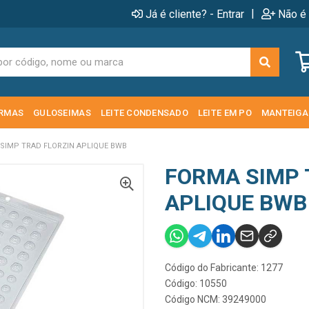
|
Já é cliente? - Entrar
Não é 
RMAS
GULOSEIMAS
LEITE CONDENSADO
LEITE EM PO
MANTEIGA
SIMP TRAD FLORZIN APLIQUE BWB
FORMA SIMP 
APLIQUE BWB
Código do Fabricante: 1277
Código: 10550
Código NCM: 39249000