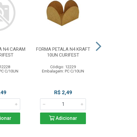
A N4 CARAM
FORMA PETALA N4 KRAFT
FORMA PETALA
RIFEST
10UN CURIFEST
10UN CURI
 12228
Código: 12229
Código: 12
PC C/10UN
Embalagem: PC C/10UN
Embalagem: PC
,49
R$ 2,49
R$ 2,4
ionar
Adicionar
Adicio