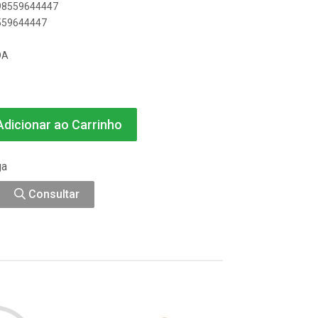
898559644447
8559644447
DA
dicionar ao Carrinho
ga
Consultar