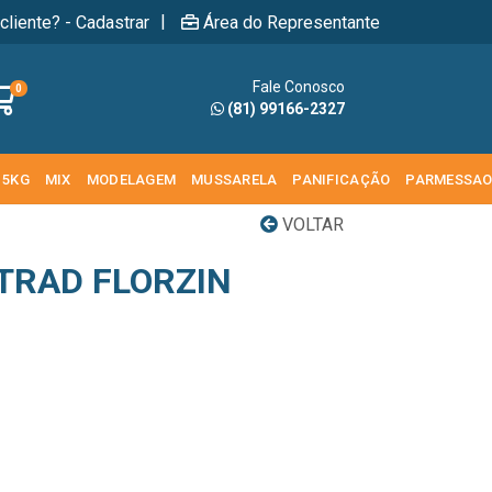
|
cliente? - Cadastrar
Área do Representante
Fale Conosco
0
(81) 99166-2327
 5KG
MIX
MODELAGEM
MUSSARELA
PANIFICAÇÃO
PARMESSA
VOLTAR
TRAD FLORZIN