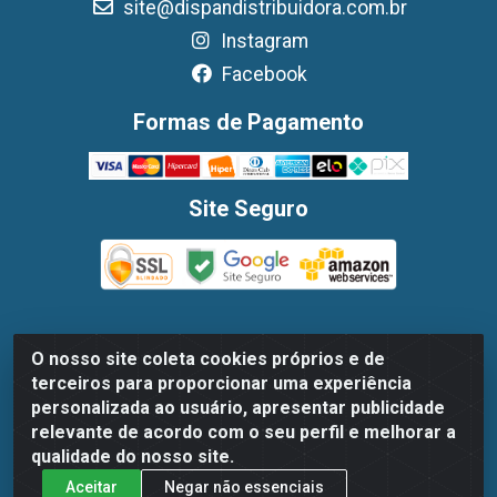
site@dispandistribuidora.com.br
Instagram
Facebook
Formas de Pagamento
Site Seguro
O nosso site coleta cookies próprios e de
Dispan Distribuidora de Alimentos LTDA - Avenida
terceiros para proporcionar uma experiência
Marechal Mascarenhas De Moraes, 1048- Imbiribeira,
personalizada ao usuário, apresentar publicidade
Recife/PE - CEP 51.170-000 - CNPJ 30.779.584/0003-78
relevante de acordo com o seu perfil e melhorar a
qualidade do nosso site.
Aceitar
Negar não essenciais